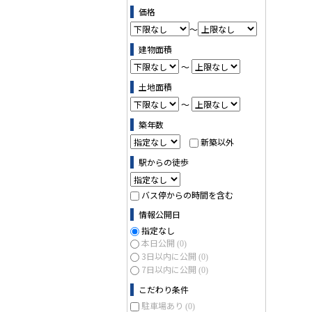
ス (0)
価格
～
建物面積
～
土地面積
～
築年数
新築以外
駅からの徒歩
バス停からの時間を含む
情報公開日
指定なし
本日公開
(0)
3日以内に公開
(0)
7日以内に公開
(0)
こだわり条件
駐車場あり
(0)