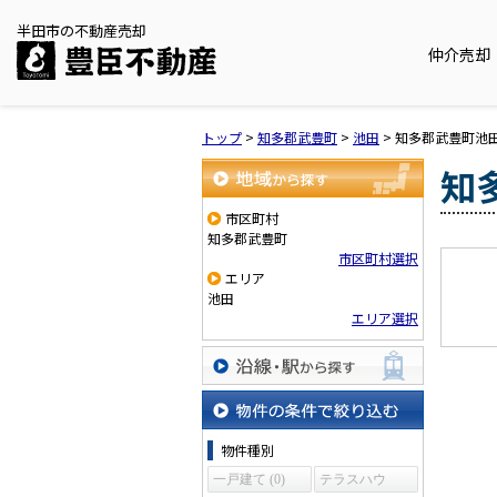
半田市の不動産売却
仲介売却
トップ
>
知多郡武豊町
>
池田
>
知多郡武豊町池
知
地域から探す
市区町村
知多郡武豊町
市区町村選択
エリア
池田
エリア選択
沿線・駅から探す
物件の条件で絞り込む
物件種別
一戸建て (0)
テラスハウ