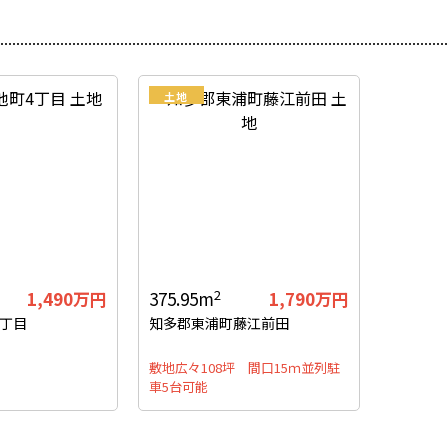
土地
2
1,490
万円
375.95m
1,790
万円
4丁目
知多郡東浦町藤江前田
敷地広々108坪 間口15ｍ並列駐
車5台可能