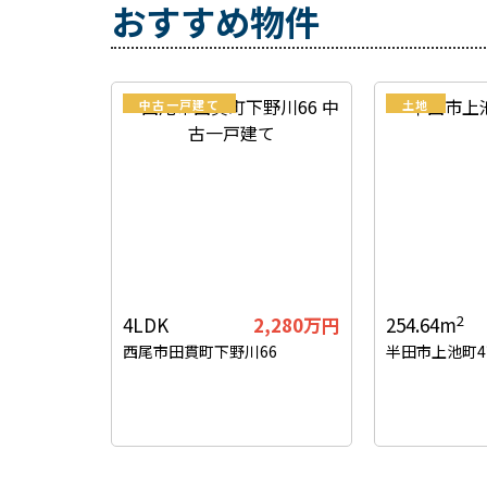
おすすめ物件
中古一戸建て
土地
2
4LDK
2,280
万円
254.64m
西尾市田貫町下野川66
半田市上池町