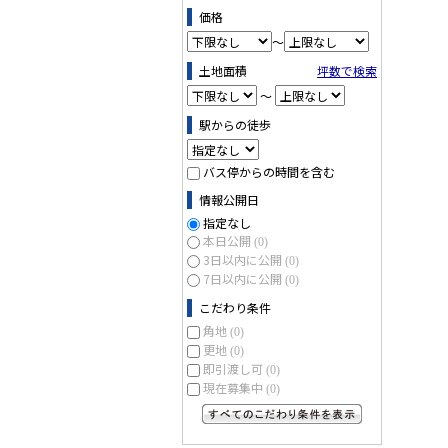
価格
～
土地面積
坪数で検索
～
駅からの徒歩
バス停からの時間を含む
情報公開日
指定なし
本日公開
(0)
3日以内に公開
(0)
7日以内に公開
(0)
こだわり条件
角地
(0)
更地
(0)
即引渡し可
(0)
現在募集中
(0)
すべてのこだわり条件を見る