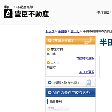
半田市の不動産売却
仲介売却
トップ
>
半田市
>
前田町
>
半田市前田町の売買
半
地域から探す
市区町村
半田市
市区町村選択
エリア
前田町
エリア選択
沿線・駅から探す
物件の条件で絞り込む
物件種別
土地 (0)